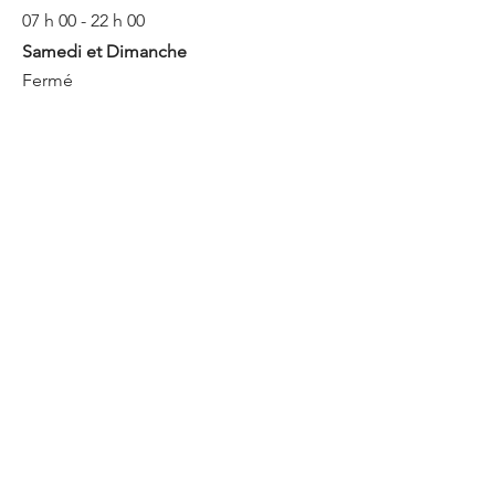
07 h 00 - 22 h 00
Samedi et Dimanche
Fermé
Informations
Tél.:
418-877-3074
Courriel:
Demande de service:
service@ccqm.ca
Informations générales:
info@ccqm.ca
Adresse
2379 avenue Watt
Quebec, QC G1G 0J3